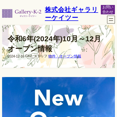
内
お問い
株式会社ギャラリ
容
合わせ
を
ーケイツー
ス
キ
ッ
プ
令和6年(2024年)10月～12月
オープン情報
物件・オープン情報
GK2_スタッフ
2024-12-16